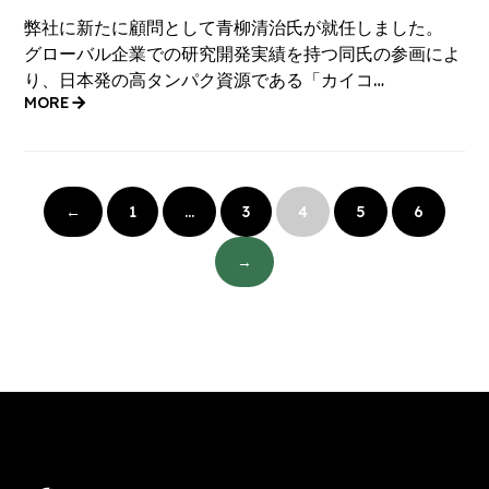
弊社に新たに顧問として青柳清治氏が就任しました。
グローバル企業での研究開発実績を持つ同氏の参画によ
り、日本発の高タンパク資源である「カイコ…
MORE
投
稿
←
1
…
3
4
5
6
の
ペ
→
ー
ジ
送
り