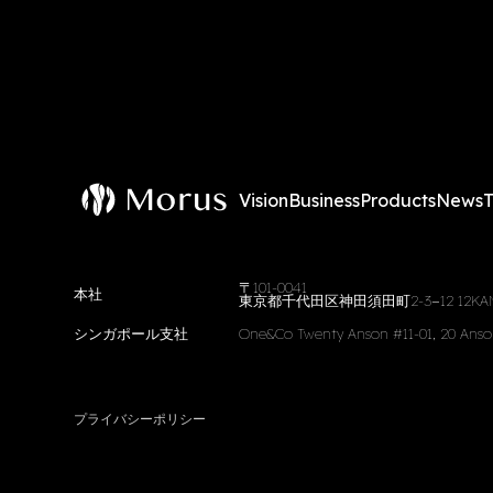
Vision
Business
Products
News
〒101-0041
本社
東京都千代田区神田須田町2-3−12 12KAND
シンガポール支社
One&Co Twenty Anson #11-01, 20 Anso
プライバシーポリシー