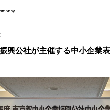
ompany
日
振興公社が主催する中小企業
た