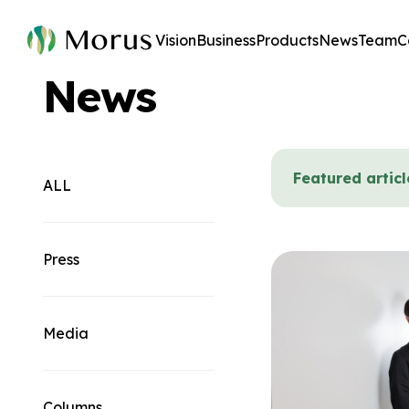
Vision
Business
Products
News
Team
C
News
Featured articl
ALL
Press
Media
Columns