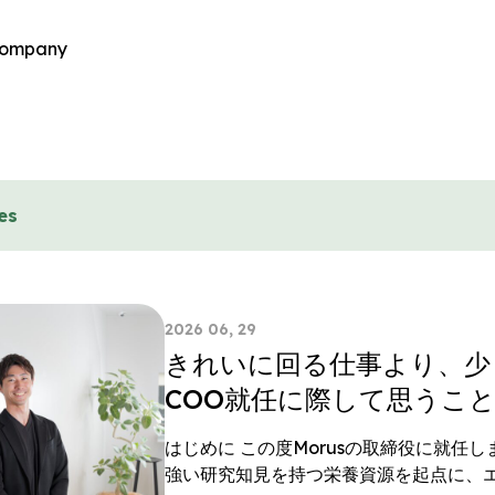
ompany
es
2026 06, 29
きれいに回る仕事より、少し
COO就任に際して思うこ
はじめに この度Morusの取締役に就任し
強い研究知見を持つ栄養資源を起点に、