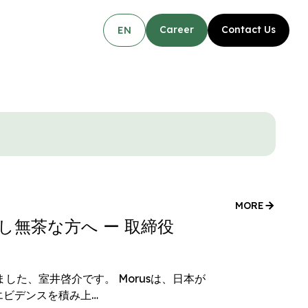
Career
Contact Us
EN
MORE
無茶な方へ ー 取締役
と
ました、室井啓介です。 Morusは、日本が
エビデンスを積み上…