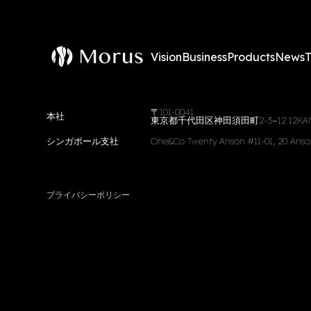
Vision
Business
Products
News
〒101-0041
本社
東京都千代田区神田須田町2-3−12 12KAND
シンガポール支社
One&Co Twenty Anson #11-01, 20 Anso
プライバシーポリシー