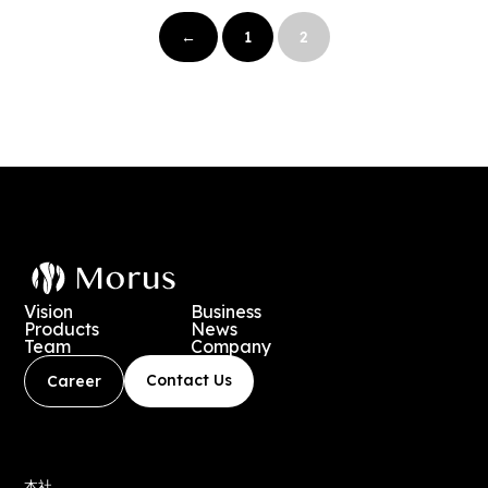
投
稿
←
1
2
の
ペ
ー
ジ
送
り
Vision
Business
Products
News
Team
Company
Contact Us
Career
本社