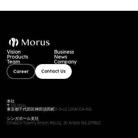
Vision
Business
Products
News
Team
Company
Contact Us
Career
本社
〒101-0041
東京都千代田区神田須田町2-3−12 12KANDA 801
シンガポール支社
One&Co Twenty Anson #11-01, 20 Anson Rd, 079912