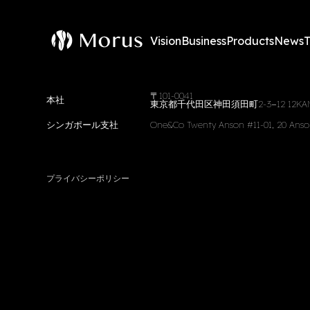
Vision
Business
Products
News
〒101-0041
本社
東京都千代田区神田須田町2-3−12 12KAND
シンガポール支社
One&Co Twenty Anson #11-01, 20 Anso
プライバシーポリシー