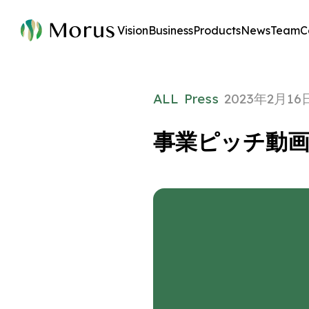
Vision
Business
Products
News
Team
C
ALL
Press
2023年2月16
事業ピッチ動