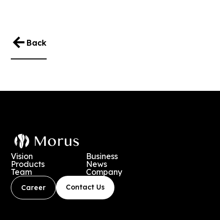
Back
Vision
Business
Products
News
Team
Company
Contact Us
Career